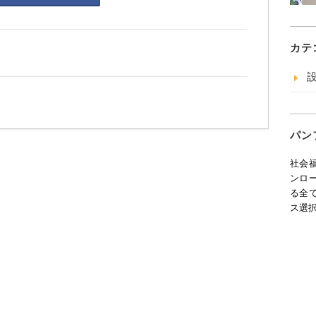
カテ
パン
社会
ンロ
る全
ス選