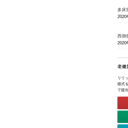
多床
202
西側
202
老健
リリ
様式
で提