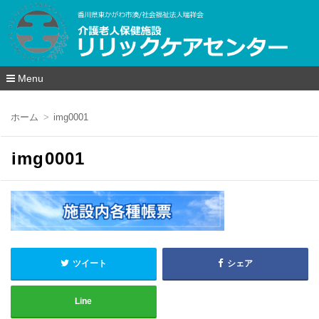
Menu
コ
ン
ホーム
img0001
テ
ン
ツ
img0001
へ
移
動
ツイート
シェア
Line