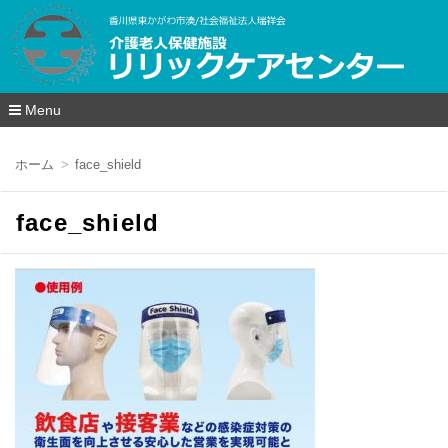
Menu
コ
ン
ホーム
face_shield
テ
ン
ツ
face_shield
へ
移
動