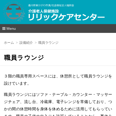
Menu
コ
ン
ホーム
設備紹介
職員ラウンジ
テ
ン
ツ
職員ラウンジ
へ
移
動
３階の職員専用スペースには、休憩所として職員ラウンジを
設けています。
職員ラウンジにはソファ・テーブル・カウンター・マッサー
ジチェア、流し台、冷蔵庫、電子レンジを常備しており、つ
かの間の休憩時間を身体を休めるために活用してもらってい